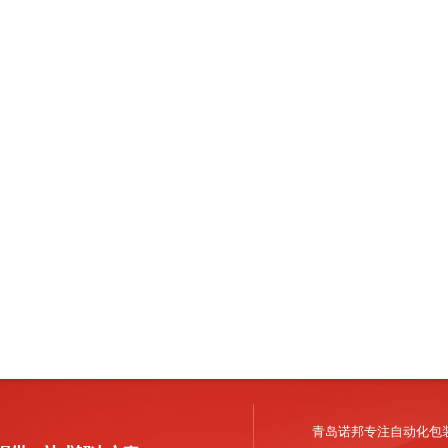
青岛诺邦专注自动化包