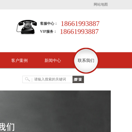
网站地图
18661993887
客服中心：
18661993887
VIP服务：
客户案例
新闻中心
联系我们