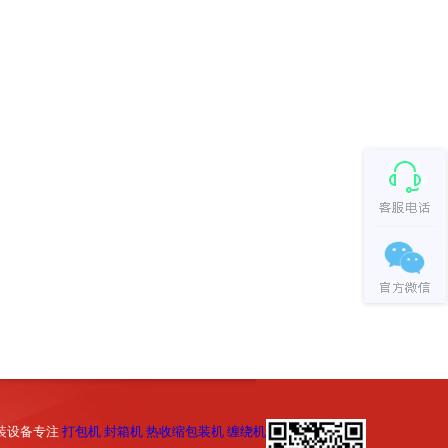
装设备专注
打包机
封箱机
热收缩包装机
缠绕机