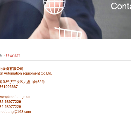
页
>
联系我们
化设备有限公司
n Automation equipment Co.Ltd.
黄岛经济开发区六盘山路58号
61993887
5
/www.qdnuobang.com
-68977229
-68977229
obang@163.com